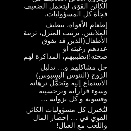
الكائن القوَي ليتحمل الضعيف
فجأة كل المسؤوليات.
إطعام الأفواه، تنظيف
الملابس، ترتيب المنزل، تربية
الأطفال(الذين قد يفوق
عددهم رغبته أو
صحته!)تطبيبهم، المذاكرة لهم
حل مشاكلهم و… تدليل
الزوج (الننوس البسبوس)
الاستماع إليه وتَحمٌّل ترهاته
وسوء قراراته ونرجسيته
وقسوته و كل نزواته …
لتُختزل كل مسؤوليات الكائن
القوي في … إحضار المال
واللعب مع العيال!