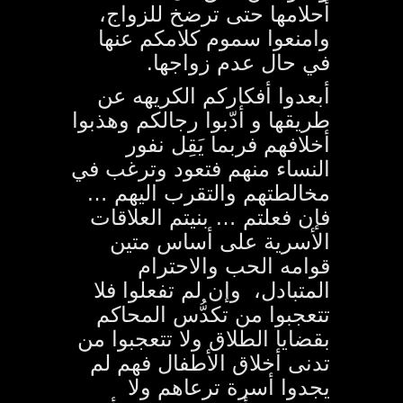
أحلامها حتى ترضخ للزواج،
وامنعوا سموم كلامكم عنها
في حال عدم زواجها.
أبعدوا أفكاركم الكريهه عن
طريقها و
أدّبوا رجالكم وهذبوا
أخلافهم فربما يَقِل نفور
النساء منهم فتعود وترغب في
مخالطتهم والتقرب اليهم …
فإن فعلتم … بنيتم العلاقات
الأسرية على أساس متين
قوامه الحب والاحترام
المتبادل، وإن لم تفعلوا فلا
تتعجبوا من تكدُّس المحاكم
بقضايا الطلاق ولا تتعجبوا من
تدنى أخلاق الأطفال فهم لم
يجدوا أسرة ترعاهم ولا