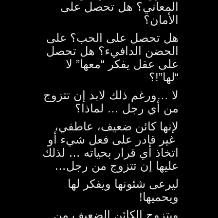
المعاني؟ هل تحصل على
الأمان؟
هل تحصل على الحب؟ على
الحضن الدافيء؟ هل تحصل
على عقل يفكر “معها” لا
“لها”!؟
لا …ورغم ذلك لابد إن تتزوج
من أي رجل … لماذا؟
لإنها كائن ضعيف، عاطفي،
غير قادر على فعل شيء أو
اتخاذ أي قرار بحياته … لذلك
عليها إن تتزوج من رجل…
ليرعى شئونها ويفكر لها
ويحميها!
ويتزوج الكائن الضعيف من