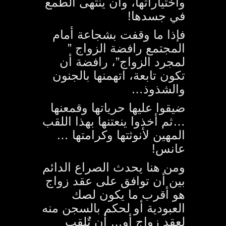
واختياراتها، وأن ينتهى الطمع
في جسدها!
فإذا ما وقفت بشجاعة أمام
المجتمع رافضة الزواج ”
لمجرد الزواج”، رافضة أن
تكون تابعة، اتهمنها بالجنون
والشذوذ…
ضيقوا عليها حرياتها وقمعنها
…
ثم أخذوا ينعتنها بهذا اللقب
المهين لأنوثتها وكرامتها …
عانس!
ومن هنا يحدث الصراع الدائم
بين أن توافق على عقد زواج
هو أقرب ما يكون لصك
العبودية أو لحكم بالسجن منه
لعقد زواج أو… أن تٌلقب