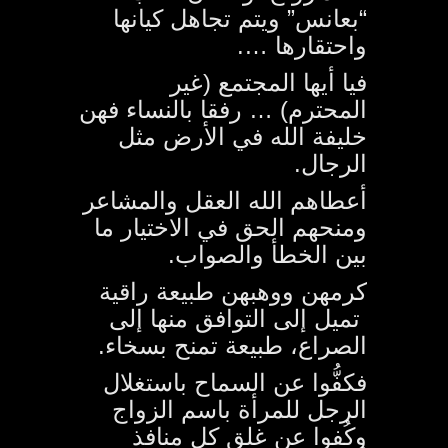
“بعانس” ويتم تجاهل كيانها
واحتقارها ….
فيا أيها المجتمع (غير
المحترم) … رفقا بالنساء فهن
خليفة الله في الأرض مثل
الرجال.
أعطاهم الله العقل والمشاعر
ومنحهم الحق في الاختيار ما
بين الخطأ والصواب.
كرمهن ووهبهن طبيعة راقية
تميل إلى التوافق منها إلى
الصراع، طبيعة تمنح بسخاء.
فكفُّوا عن السماح باستغلال
الرجل للمرأة باسم الزواج
وكُفوا عن غلق كل منافذ